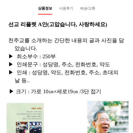
상품정보
사용후기
배송/교환
선교 리플렛
A
안
(
고맙습니다
,
사랑하세요
)
천주교를 소개하는 간단한 내용의 글과 사진을 담
았
습니다
.
▶
최소부수
: 250
부
▶
인쇄문구
:
성당명
,
주소
,
전화번호
,
약도
▶
인쇄
:
성당명
,
약도
,
전화번호
,
주소
,
초대의
날 등
..
▶
크기
:
가로
10
㎝
×
세로
19
㎝
/3
단 접기