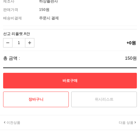
제조사
하상출판사
판매가격
150원
배송비결제
주문시 결제
선교 리플렛 A안
+0원
총 금액 :
150원
위시리스트
이전상품
다음 상품