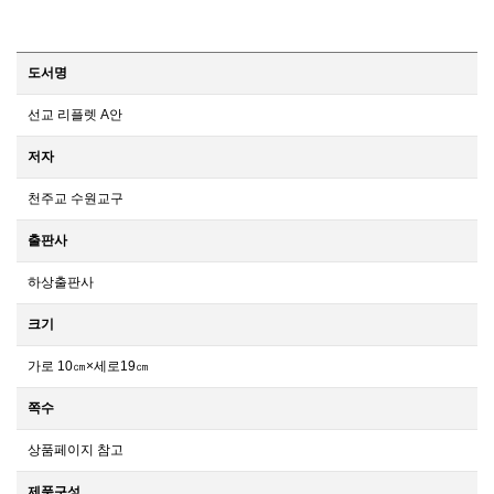
도서명
선교 리플렛 A안
저자
천주교 수원교구
출판사
하상출판사
크기
가로 10㎝×세로19㎝
쪽수
상품페이지 참고
제품구성