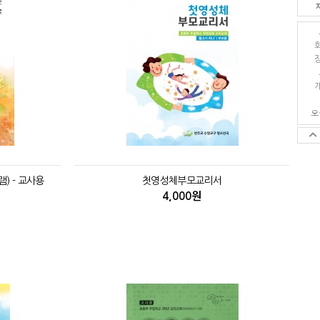
오
) - 교사용
첫영성체부모교리서
4,000원