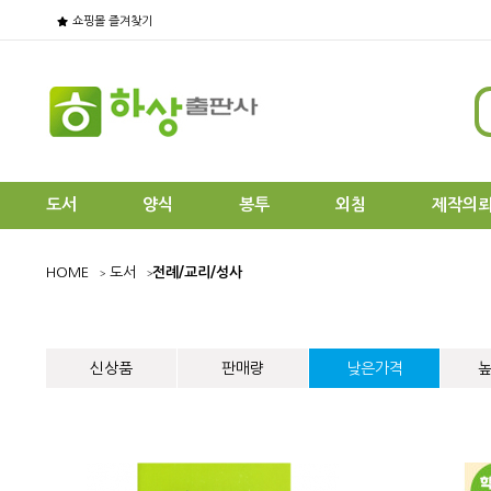
쇼핑몰 즐겨찾기
도서
양식
봉투
외침
제작의
HOME
도서
전례/교리/성사
신상품
판매량
낮은가격