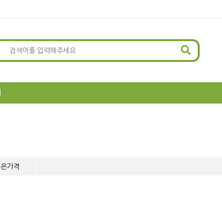
뢰
높은가격