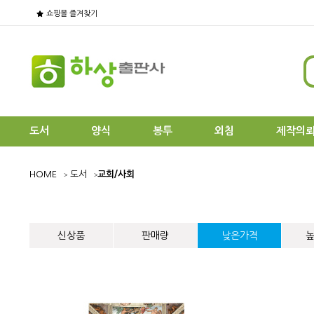
쇼핑몰 즐겨찾기
도서
양식
봉투
외침
제작의
HOME
도서
교회/사회
신상품
판매량
낮은가격