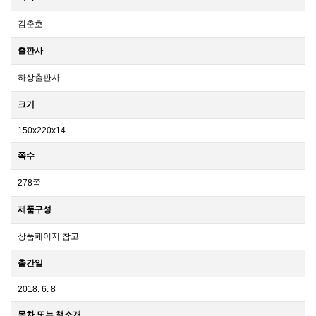
김춘호
출판사
하상출판사
크기
150x220x14
쪽수
278쪽
제품구성
상품페이지 참고
출간일
2018. 6. 8
목차 또는 책소개